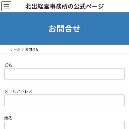
コ
ナ
北出経営事務所の公式ページ
ン
ビ
テ
ゲ
ン
ー
ツ
シ
お問合せ
へ
ョ
ス
ン
キ
に
ッ
移
ホーム
お問合せ
プ
動
氏名
メールアドレス
題名