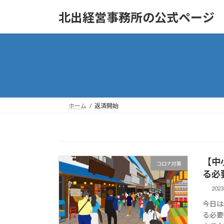
コ
ナ
北出経営事務所の公式ページ
ン
ビ
テ
ゲ
ン
ー
ツ
シ
へ
ョ
ス
ン
キ
に
ッ
移
ホーム
返済開始
プ
動
【中
コロナ対策
る必
202
今日は
る必要