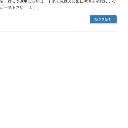
変」はもう通用しない２ 未来を見据えた出口戦略を明確にする
ご一読下さい。 １ […]
続きを読む