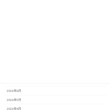
事業承継
銀行対策
中小建設業経営者の心得
事業承継
未分類
銀行対策
アーカイブ
2026年8月
2026年7月
2026年6月
2026年5月
2026年4月