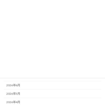
事業承継
銀行対策
中小建設業経営者の心得
事業承継
未分類
銀行対策
アーカイブ
2026年8月
2026年7月
2026年6月
2026年5月
2026年4月