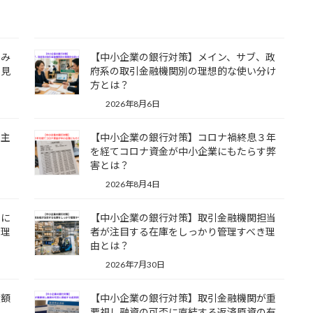
済み
【中小企業の銀行対策】メイン、サブ、政
を見
府系の取引金融機関別の理想的な使い分け
方とは？
2026年8月6日
自主
【中小企業の銀行対策】コロナ禍終息３年
を経てコロナ資金が中小企業にもたらす弊
害とは？
2026年8月4日
アに
【中小企業の銀行対策】取引金融機関担当
い理
者が注目する在庫をしっかり管理すべき理
由とは？
2026年7月30日
度額
【中小企業の銀行対策】取引金融機関が重
要視し融資の可否に直結する返済原資の有