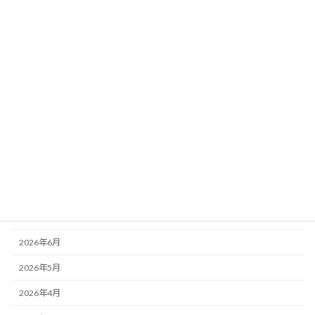
事業承継
銀行対策
中小建設業経営者の心得
事業承継
未分類
銀行対策
アーカイブ
2026年8月
2026年7月
2026年6月
2026年5月
2026年4月