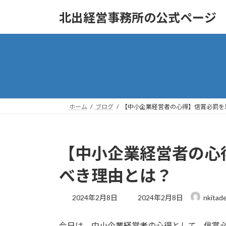
コ
ナ
北出経営事務所の公式ページ
ン
ビ
テ
ゲ
ン
ー
ツ
シ
へ
ョ
ス
ン
キ
に
ッ
移
ホーム
ブログ
【中小企業経営者の心得】信賞必罰を
プ
動
【中小企業経営者の心
べき理由とは？
最
2024年2月8日
2024年2月8日
nkitad
終
更
今日は、中小企業経営者の心得として、信賞
新