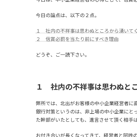
日
時
今日の論点は、以下の２点。
:
１ 社内の不祥事は思わぬところから湧いて
２ 信賞必罰を当たり前にすべき理由
どうぞ、ご一読下さい。
１ 社内の不祥事は思わぬと
弊所では、北出がお客様の中小企業経営者に
銀行対策というのは、非上場の中小企業にと
た幹部がいたとしても、進言させて頂く相手
お付き合いが長くなってきて、経営者と阿吽